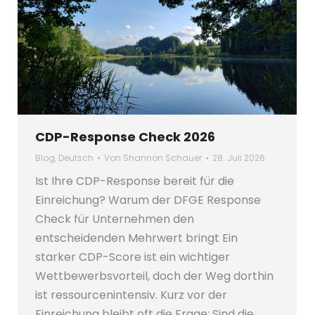
CDP-Response Check 2026
Blog
,
Deutsch
Von
Shannon Schauer
28. Juli 2026
Ist Ihre CDP-Response bereit für die
Einreichung? Warum der DFGE Response
Check für Unternehmen den
entscheidenden Mehrwert bringt Ein
starker CDP-Score ist ein wichtiger
Wettbewerbsvorteil, doch der Weg dorthin
ist ressourcenintensiv. Kurz vor der
Einreichung bleibt oft die Frage: Sind die