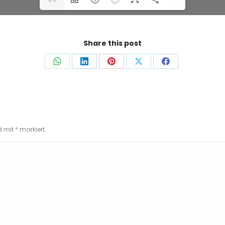
Share this post
Auf
Auf
Auf
Auf
Auf
WhatsApp
LinkedIn
Pinterest
X
Facebook
teilen
teilen
teilen
teilen
teilen
nd mit
*
markiert.