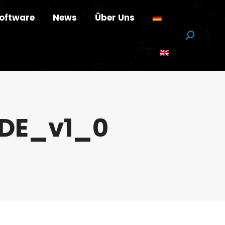
oftware
News
Über Uns
Suchen:
DE_v1_0