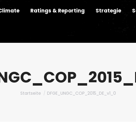
Climate
Ratings & Reporting
Strategie
S
NGC_COP_2015_
Du bist hier:
Startseite
DFGE_UNGC_COP_2015_DE_v1_0