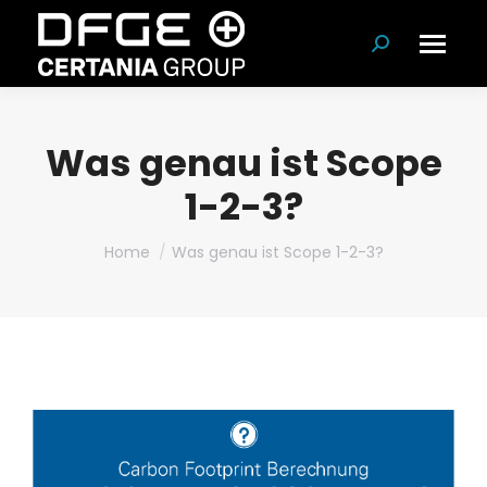
Search:
Was genau ist Scope
1-2-3?
You are here:
Home
Was genau ist Scope 1-2-3?