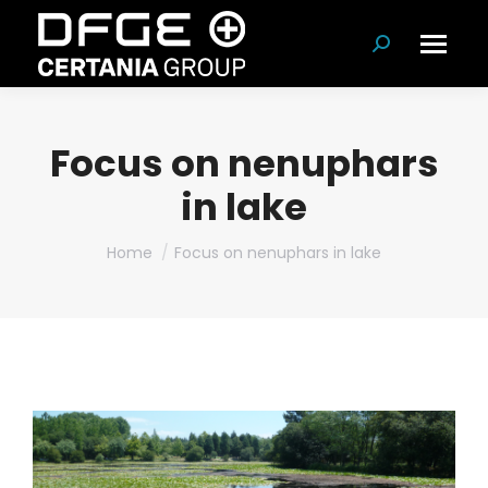
Search:
Focus on nenuphars
in lake
You are here:
Home
Focus on nenuphars in lake