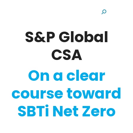
Search:
S&P Global
CSA
On a clear
course toward
SBTi Net Zero