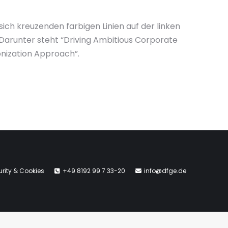
ich kreuzenden farbigen Linien auf der linken
Darunter steht “Driving Ambitious Corporate
nization Approach”.
rity & Cookies
+49 8192 99 7 33-20
info@dfge.de