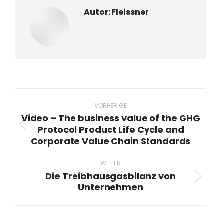
Autor:
Fleissner
Beitragsnavigation
VORHERIGE
Video – The business value of the GHG
Protocol Product Life Cycle and
Vorheriger
Corporate Value Chain Standards
Beitrag:
WEITER
Die Treibhausgasbilanz von
Nächster
Unternehmen
Beitrag: