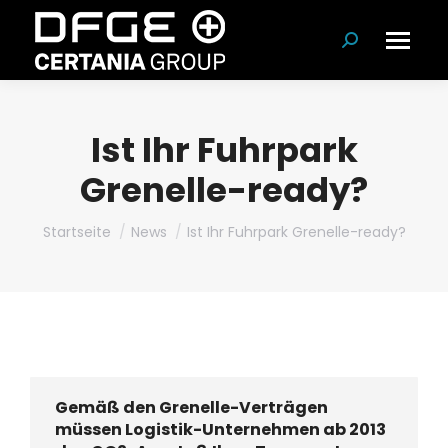
Suchen:
Ist Ihr Fuhrpark
Grenelle-ready?
Du bist hier:
Startseite
News
Ist Ihr Fuhrpark Grenelle-ready?
Gemäß den Grenelle-Verträgen
müssen Logistik-Unternehmen ab 2013