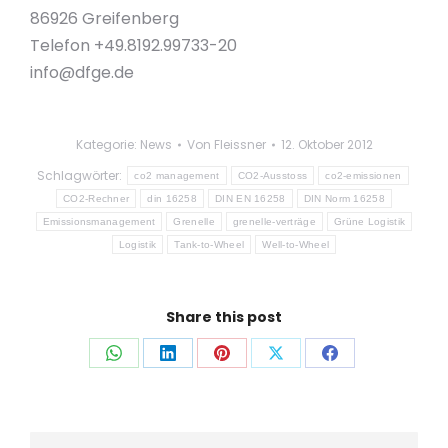
86926 Greifenberg
Telefon +49.8192.99733-20
info@dfge.de
Kategorie:
News
Von
Fleissner
12. Oktober 2012
Schlagwörter:
co2 management
CO2-Ausstoss
co2-emissionen
CO2-Rechner
din 16258
DIN EN 16258
DIN Norm 16258
Emissionsmanagement
Grenelle
grenelle-verträge
Grüne Logistik
Logistik
Tank-to-Wheel
Well-to-Wheel
Share this post
Auf
Auf
Auf
Auf
Auf
WhatsApp
LinkedIn
Pinterest
X
Facebook
teilen
teilen
teilen
teilen
teilen