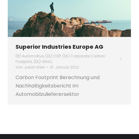
Superior Industries Europe AG
(B) Automotive
,
(DL) CDP
,
(DL) Corporate Carbon
Footprint
,
(DL) UNGC
Von
Julian Klein
31. Januar 2022
Carbon Footprint Berechnung und
Nachhaltigkeitsbericht im
Automobilzulieferersektor