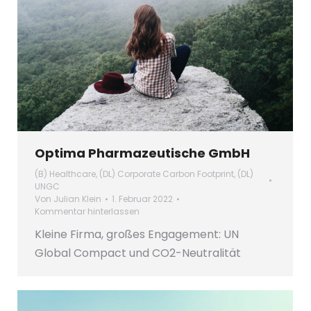
Optima Pharmazeutische GmbH
(B) Healthcare
,
(DL) Corporate Carbon Footprint
,
(DL)
UNGC
Von
Julian Klein
1. Februar 2022
Kommentar hinterlassen
Kleine Firma, großes Engagement: UN
Global Compact und CO2-Neutralität