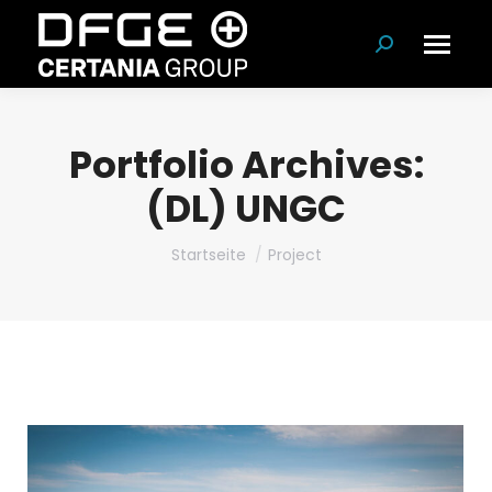
Suchen:
Portfolio Archives:
(DL) UNGC
Du bist hier:
Startseite
Project