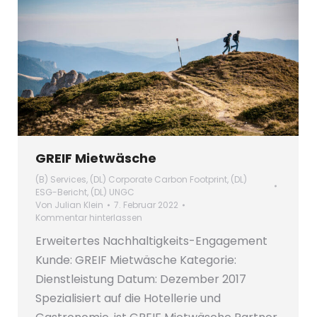
GREIF Mietwäsche
(B) Services
,
(DL) Corporate Carbon Footprint
,
(DL)
ESG-Bericht
,
(DL) UNGC
Von
Julian Klein
7. Februar 2022
Kommentar hinterlassen
Erweitertes Nachhaltigkeits-Engagement
Kunde: GREIF Mietwäsche Kategorie:
Dienstleistung Datum: Dezember 2017
Spezialisiert auf die Hotellerie und