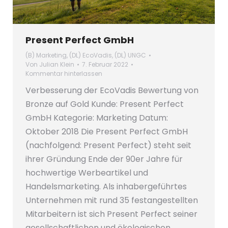
Present Perfect GmbH
(B) Marketing
,
(DL) EcoVadis
,
(DL) UNGC
Von
Julian Klein
7. Februar 2022
Kommentar hinterlassen
Verbesserung der EcoVadis Bewertung von
Bronze auf Gold Kunde: Present Perfect
GmbH Kategorie: Marketing Datum:
Oktober 2018 Die Present Perfect GmbH
(nachfolgend: Present Perfect) steht seit
ihrer Gründung Ende der 90er Jahre für
hochwertige Werbeartikel und
Handelsmarketing. Als inhabergeführtes
Unternehmen mit rund 35 festangestellten
Mitarbeitern ist sich Present Perfect seiner
gesellschaftlichen und ökologischen