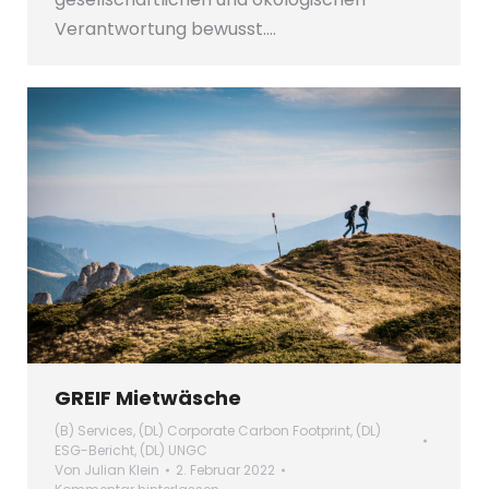
Verantwortung bewusst.…
GREIF Mietwäsche
(B) Services
,
(DL) Corporate Carbon Footprint
,
(DL)
ESG-Bericht
,
(DL) UNGC
Von
Julian Klein
2. Februar 2022