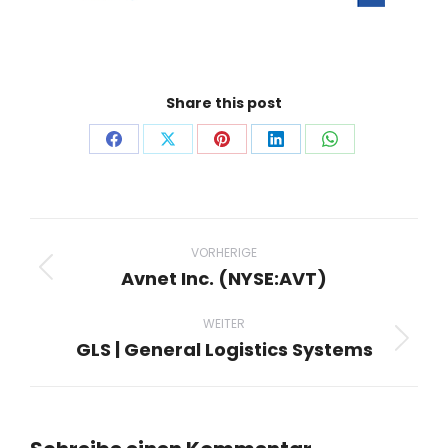
Share this post
Auf
Auf
Auf
Auf
Auf
Facebook
X
Pinterest
LinkedIn
WhatsApp
teilen
teilen
teilen
teilen
teilen
Project
navigation
VORHERIGE
Avnet Inc. (NYSE:AVT)
Previous
project:
WEITER
GLS | General Logistics Systems
Next
project: