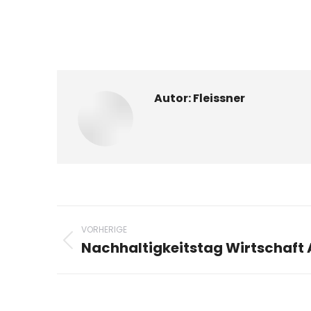
Autor:
Fleissner
Beitragsnavigation
VORHERIGE
Nachhaltigkeitstag Wirtschaft 
Vorheriger
Beitrag: