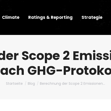
Climate
Ratings & Reporting
Strategie
er Scope 2 Emiss
ach GHG-Protoko
Du bist hier:
Startseite
Blog
Berechnung der Scope 2 Emissionen…