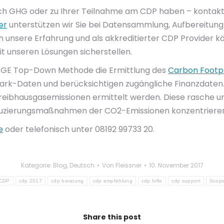
h GHG oder zu Ihrer Teilnahme am CDP haben – kontakti
er
unterstützen wir Sie bei Datensammlung, Aufbereitung
nsere Erfahrung und als akkreditierter CDP Provider kö
t unseren Lösungen sicherstellen.
 DFGE Top-Down Methode die Ermittlung des
Carbon Footp
hmark-Daten und berücksichtigen zugängliche Finanzdaten
eibhausgasemissionen ermittelt werden. Diese rasche un
duzierungsmaßnahmen der CO2-Emissionen konzentrieren
e
oder telefonisch unter 08192 99733 20.
Kategorie:
Blog
,
Deutsch
Von
Fleissner
10. November 2017
CDP
cdp 2017
cdp beratung
cdp empfehlung
cdp hilfe
cdp support
Scope
Share this post