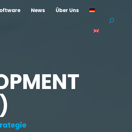
oftware
News
Über Uns
Suchen:
LOPMENT
)
trategie