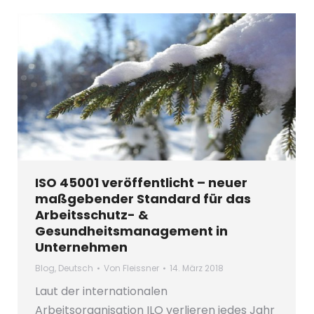
ISO 45001 veröffentlicht – neuer
maßgebender Standard für das
Arbeitsschutz- &
Gesundheitsmanagement in
Unternehmen
Blog
,
Deutsch
Von
Fleissner
14. März 2018
Laut der internationalen
Arbeitsorganisation ILO verlieren jedes Jahr