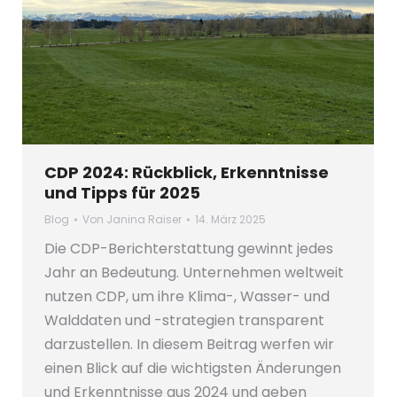
CDP 2024: Rückblick, Erkenntnisse
und Tipps für 2025
Blog
Von
Janina Raiser
14. März 2025
Die CDP-Berichterstattung gewinnt jedes
Jahr an Bedeutung. Unternehmen weltweit
nutzen CDP, um ihre Klima-, Wasser- und
Walddaten und -strategien transparent
darzustellen. In diesem Beitrag werfen wir
einen Blick auf die wichtigsten Änderungen
und Erkenntnisse aus 2024 und geben