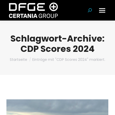
Suchen:
Schlagwort-Archive:
CDP Scores 2024
Du bist hier:
Startseite
Einträge mit "CDP Scores 2024" markiert.