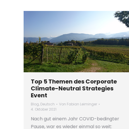
Top 5 Themen des Corporate
Climate-Neutral Strategies
Event
Blog
,
Deutsch
Von
Fabian Leiminger
4. Oktober 2021
Nach gut einem Jahr COVID-bedingter
Pause, war es wieder einmal so weit: