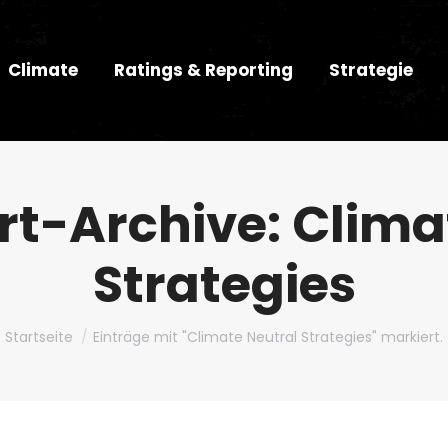
Climate
Ratings & Reporting
Strategie
rt-Archive:
Clima
Strategies
Du bist hier:
Startseite
Einträge mit "Climate Neutral Strategies" markiert.