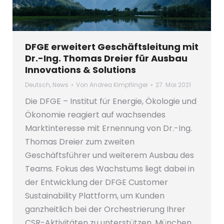
DFGE erweitert Geschäftsleitung mit
Dr.-Ing. Thomas Dreier für Ausbau
Innovations & Solutions
Deutsch
,
News
Von
Andrea Kimpflinger
27. Mai 2021
Die DFGE – Institut für Energie, Ökologie und
Ökonomie reagiert auf wachsendes
Marktinteresse mit Ernennung von Dr.-Ing.
Thomas Dreier zum zweiten
Geschäftsführer und weiterem Ausbau des
Teams. Fokus des Wachstums liegt dabei in
der Entwicklung der DFGE Customer
Sustainability Plattform, um Kunden
ganzheitlich bei der Orchestrierung Ihrer
CSR-Aktivitäten zu unterstützen. München,