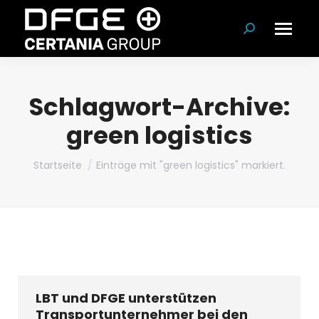
Suchen:
Schlagwort-Archive:
green logistics
Du bist hier:
Startseite
Einträge mit "green logistics" markiert.
LBT und DFGE unterstützen
Transportunternehmer bei den