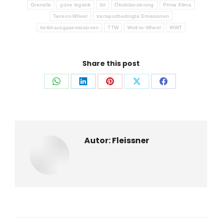
Grenelle
güne logistik
lbt
Ökobilanzierung
Prima Klima
Tank-to-Wheel
transportbedingte Emissionen
treibhausgasemissionen
TTW
Well-to-Wheel
WWT
Share this post
Auf
Auf
Auf
Auf
Auf
WhatsApp
LinkedIn
Pinterest
X
Facebook
teilen
teilen
teilen
teilen
teilen
Autor:
Fleissner