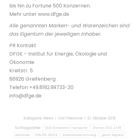
bis hin zu Fortune 500 Konzernen.
Mehr unter www.dfge.de
Alle genannten Marken- und Warenzeichen sind
das Eigentum der jeweiligen Inhaber.
PR Kontakt
DFGE – Institut für Energie, Ökologie und
Ökonomie
Kreitstr. 5
86926 Greifenberg
Telefon +49.8192.99733-20
info@dfge.de
Kategorie:
News
Von
Fleissner
21. Oktober 2013
Schlagwörter:
CO2-Emissionen Transporte
Decree 2011-1336
deminimis
DIN EN 16258
Emissionsberechnung
green logistics