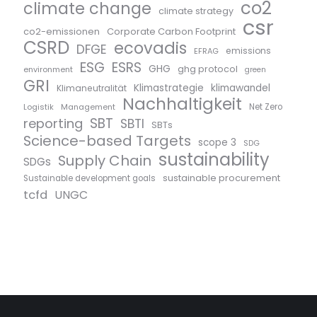
co2
climate change
climate strategy
csr
co2-emissionen
Corporate Carbon Footprint
CSRD
ecovadis
DFGE
emissions
EFRAG
ESG
ESRS
GHG
ghg protocol
environment
green
GRI
Klimastrategie
klimawandel
Klimaneutralität
Nachhaltigkeit
Logistik
Management
Net Zero
SBT
reporting
SBTI
SBTs
Science-based Targets
scope 3
SDG
sustainability
Supply Chain
SDGs
sustainable procurement
Sustainable development goals
tcfd
UNGC