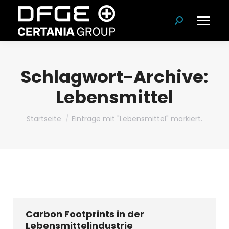
Suchen:
Schlagwort-Archive:
Lebensmittel
Du bist hier:
Startseite
Einträge mit "Lebensmittel" markiert.
Carbon Footprints in der
Lebensmittelindustrie