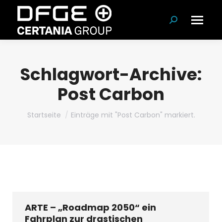
Suchen:
Schlagwort-Archive:
Post Carbon
Du bist hier:
Startseite
Einträge mit "Post Carbon" markiert.
ARTE – „Roadmap 2050“ ein
Fahrplan zur drastischen