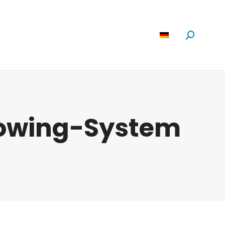
Software
News
Über Uns
Suchen:
lowing-System