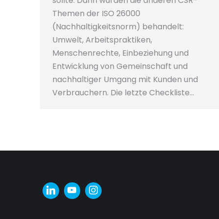
sollte. Dann wurden die anderen CSR-
Themen der ISO 26000
(Nachhaltigkeitsnorm) behandelt:
Umwelt, Arbeitspraktiken,
Menschenrechte, Einbeziehung und
Entwicklung von Gemeinschaft und
nachhaltiger Umgang mit Kunden und
Verbrauchern. Die letzte Checkliste…