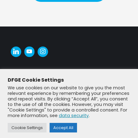
DFGE Cookie Settings
We use cookies on our website to give you the most
relevant experience by remembering your preferences
and repeat visits. By clicking “Accept All”, you consent
to the use of all the cookies. However, you may visit
"Cookie Settings" to provide a controlled consent. For
more information, see
data security
.
© DFGE 2026. All rights reserved.
Previously used menu 1
Cookie Settings
Accept All
+49 8192 99 7 33-20
info@dfge.de