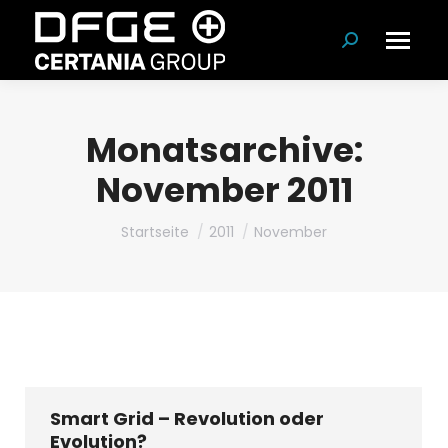
Suchen:
Monatsarchive:
November 2011
Du bist hier:
Startseite
2011
November
Smart Grid – Revolution oder
Evolution?