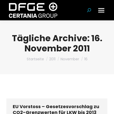
Suchen:
Tägliche Archive:
16.
November 2011
Du bist hier:
Startseite
2011
November
16
EU Vorstoss – Gesetzesvorschlag zu
CO2-Grenzwerten für LKW bis 2013