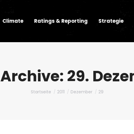
Climate
Ratings & Reporting
Strategie
 Archive:
29. Deze
Du bist hier:
Startseite
2011
Dezember
29