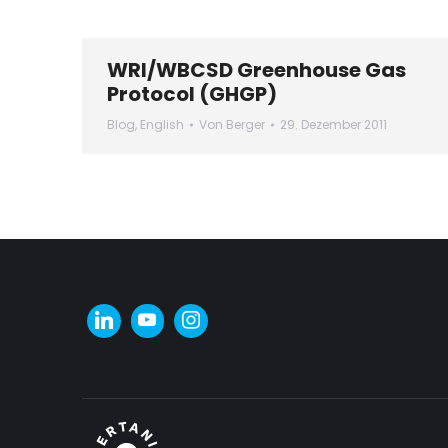
WRI/WBCSD Greenhouse Gas
Protocol (GHGP)
Blog
,
English
Von
Berger
29. Dezember 2011