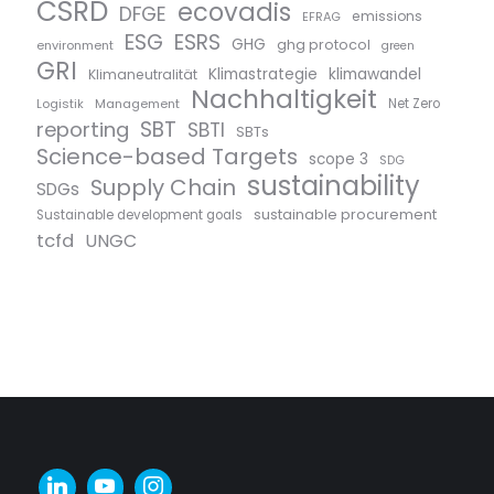
CSRD
ecovadis
DFGE
emissions
EFRAG
ESG
ESRS
GHG
ghg protocol
environment
green
GRI
Klimastrategie
klimawandel
Klimaneutralität
Nachhaltigkeit
Logistik
Management
Net Zero
SBT
reporting
SBTI
SBTs
Science-based Targets
scope 3
SDG
sustainability
Supply Chain
SDGs
sustainable procurement
Sustainable development goals
tcfd
UNGC