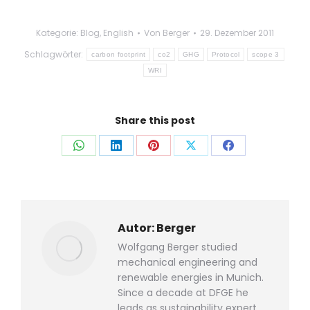
Kategorie:
Blog
,
English
Von
Berger
29. Dezember 2011
Schlagwörter:
carbon footprint
co2
GHG
Protocol
scope 3
WRI
Share this post
Auf
Auf
Auf
Auf
Auf
WhatsApp
LinkedIn
Pinterest
X
Facebook
teilen
teilen
teilen
teilen
teilen
Autor:
Berger
Wolfgang Berger studied
mechanical engineering and
renewable energies in Munich.
Since a decade at DFGE he
leads as sustainability expert