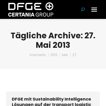
Suchen:
Tägliche Archive:
27.
Mai 2013
Du bist hier:
Startseite
2013
Mai
27
DFGE mit Sustainability Intelligence
Lösungen auf der transport logistic