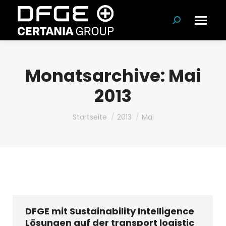
Suchen:
Monatsarchive:
Mai
2013
Du bist hier:
Startseite
2013
Mai
DFGE mit Sustainability Intelligence
Lösungen auf der transport logistic