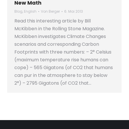
New Math
Blog
,
English
Von
Berger
6. Mai 2013
Read this interesting article by Bill
McKibben in the Rolling Stone Magazine.
McKibben investigates Climate Changes
scenarios and corresponding Carbon
Footprints with three numbers: – 2° Celsius
(maximum temperature rise humans can
cope) – 565 Gigatons (of CO2 that humans
can pur in the atmosphere to stay below
2°) – 2795 Gigatons (of CO2 that…