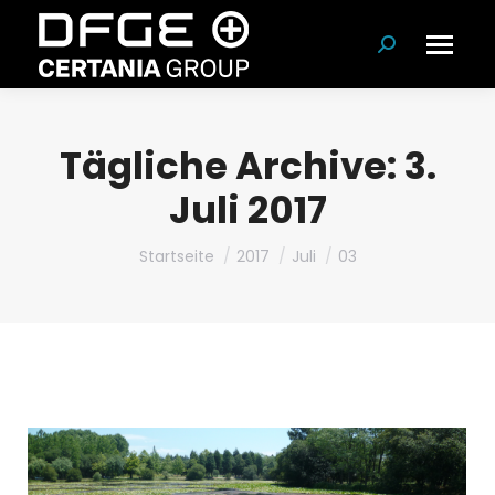
Suchen:
Tägliche Archive:
3.
Juli 2017
Du bist hier:
Startseite
2017
Juli
03