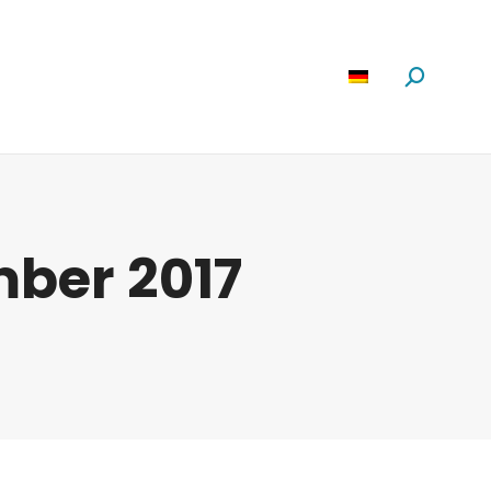
Software
News
Über Uns
Suchen:
mber 2017