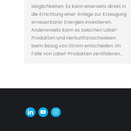
Möglichkeiten. Es kann einerseits direkt in
die Errichtung einer Anlage zur Erzeugung
erneuerbarer Energien investieren.
Andererseits kann es zwischen Label-
Produkten und Herkunftsnachweisen
beim Bezug von Strom entscheiden. Im
Falle von Label-Produkten zertifizieren…