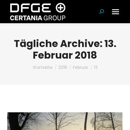
Suchen:
Tägliche Archive:
13.
Februar 2018
Du bist hier:
Startseite
2018
Februar
13