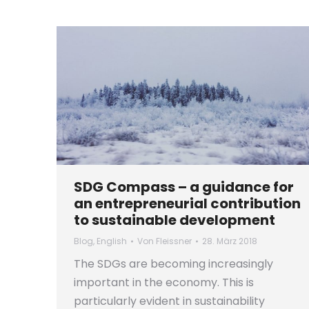
SDG Compass – a guidance for
an entrepreneurial contribution
to sustainable development
Blog
,
English
Von
Fleissner
28. März 2018
The SDGs are becoming increasingly
important in the economy. This is
particularly evident in sustainability