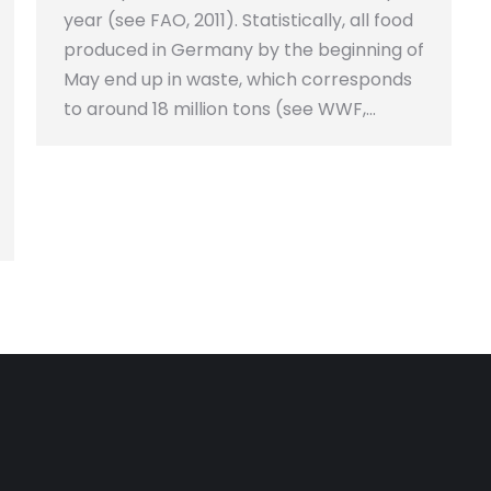
year (see FAO, 2011). Statistically, all food
produced in Germany by the beginning of
May end up in waste, which corresponds
to around 18 million tons (see WWF,…