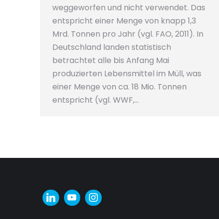
weggeworfen und nicht verwendet. Das
entspricht einer Menge von knapp 1,3
Mrd. Tonnen pro Jahr (vgl. FAO, 2011). In
Deutschland landen statistisch
betrachtet alle bis Anfang Mai
produzierten Lebensmittel im Müll, was
einer Menge von ca. 18 Mio. Tonnen
entspricht (vgl. WWF,…