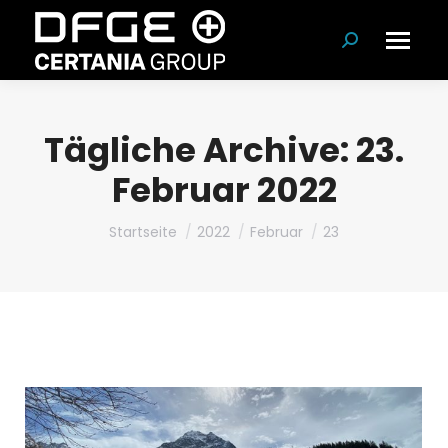
Suchen:
Tägliche Archive:
23.
Februar 2022
Du bist hier:
Startseite
2022
Februar
23