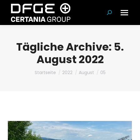
Suchen:
Tägliche Archive:
5.
August 2022
Du bist hier:
Startseite
2022
August
05