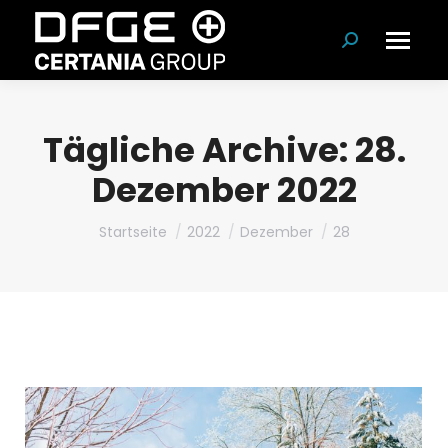
Suchen:
Tägliche Archive:
28.
Dezember 2022
Du bist hier:
Startseite
2022
Dezember
28