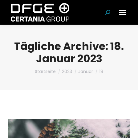
Suchen:
Tägliche Archive:
18.
Januar 2023
Du bist hier:
Startseite
2023
Januar
18