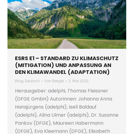
ESRS E1 – STANDARD ZU KLIMASCHUTZ
(MITIGATION) UND ANPASSUNG AN
DEN KLIMAWANDEL (ADAPTATION)
Blog
,
Deutsch
Von
Berger
2. Mai 2023
Herausgeber: adelphi, Thomas Fleissner
(DFGE GmbH) Autorinnen: Johanna Anna
Hansjürgens (adelphi), Isell Baldauf
(adelphi), Alina Ulmer (adelphi), Dr. Susanne
Pankov (DFGE), Maureen Habermann
(DFGE), Eva Kleemann (DFGE), Elisabeth