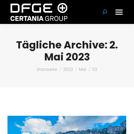
Suchen:
Tägliche Archive:
2.
Mai 2023
Du bist hier:
Startseite
2023
Mai
02