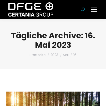
Suchen:
Tägliche Archive:
16.
Mai 2023
Du bist hier:
Startseite
2023
Mai
16