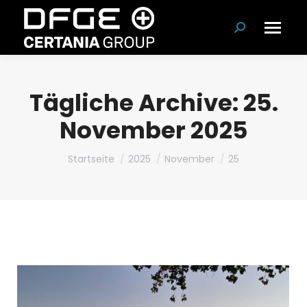
Suchen:
Tägliche Archive:
25.
November 2025
Du bist hier:
Startseite
2025
November
25