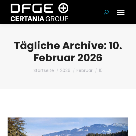
Suchen:
Tägliche Archive:
10.
Februar 2026
Du bist hier:
Startseite
2026
Februar
10