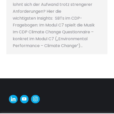
lohnt sich der Aufwand trotz strengerer
Anforderungen? Hier die
wichtigsten Insights: SBTs im CDP-
Fragebogen: Im Modul C7 spielt die Musik
Im CDP Climate Change Questionnaire –
konkret im Modul C7 („Environmental
Performance – Climate Change“)…