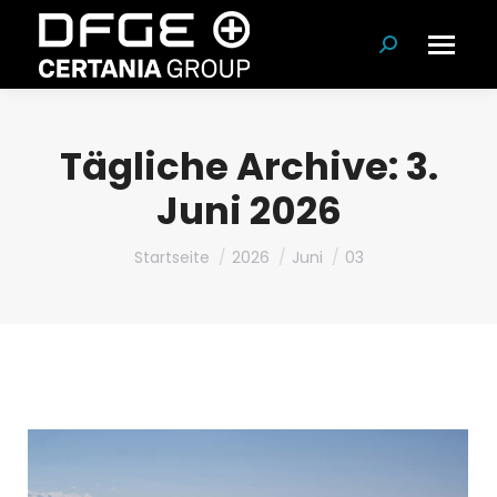
Suchen:
Tägliche Archive:
3.
Juni 2026
Du bist hier:
Startseite
2026
Juni
03