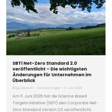
SBTi Net-Zero Standard 2.0
veröffentlicht – Die wichtigsten
Änderungen für Unternehmen im
Überblick
Blog
,
Deutsch
Von
Lisa Vogler
11. Juni 2026
Am 11. Juni 2026 hat die Science Based
Targets initiative (SBTi) den Corporate Net-
Zero Standard Version 2.0 veröffentlicht.