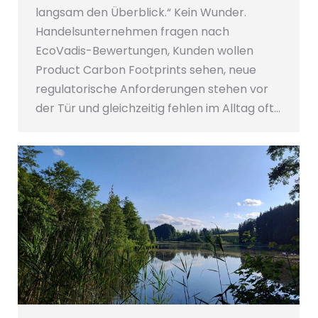
langsam den Überblick.“ Kein Wunder.
Handelsunternehmen fragen nach
EcoVadis-Bewertungen, Kunden wollen
Product Carbon Footprints sehen, neue
regulatorische Anforderungen stehen vor
der Tür und gleichzeitig fehlen im Alltag oft…