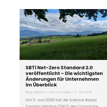
SBTi Net-Zero Standard 2.0
veröffentlicht – Die wichtigsten
Änderungen für Unternehmen
im Überblick
Blog
,
Deutsch
Von
Lisa Vogler
11. Juni 2026
Am 11. Juni 2026 hat die Science Based
Targets initiative (SBTi) den Corporate