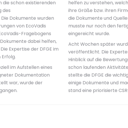
m die schon existierenden
helfen zu verstehen, welch
g des
ihre Größe bzw. ihren Firm
. Die Dokumente wurden
die Dokumente und Quelle
derungen von EcoVadis
musste nur noch den ferti
s EcoVadis-Fragebogens
eingereicht wurde.
e Dokumente dabei helfen,
Acht Wochen später wurde
 Die Expertise der DFGE im
veröffentlicht. Die Expert
 Erfolg.
Hinblick auf die Bewertun
ell im Aufstellen eines
schon laufenden Aktivität
igneter Dokumentation
stellte die DFGE die wich
ellt war, wurde der
einige Dokumente und ma
egangen.
stand eine priorisierte CS