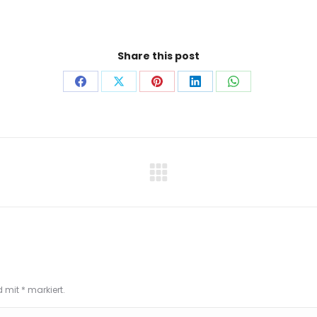
Share this post
Auf
Auf
Auf
Auf
Auf
Facebook
X
Pinterest
LinkedIn
WhatsApp
teilen
teilen
teilen
teilen
teilen
Next
project:
nd mit
*
markiert.