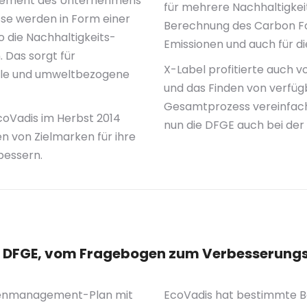
agement des Unternehmens
für mehrere Nachhaltigkeit
se werden in Form einer
Berechnung des Carbon Foo
 die Nachhaltigkeits-
Emissionen und auch für d
 Das sorgt für
X-Label profitierte auch 
ziale und umweltbezogene
und das Finden von verfü
Gesamtprozess vereinfacht
coVadis im Herbst 2014
nun die DFGE auch bei der
n von Zielmarken für ihre
bessern.
e DFGE, vom Fragebogen zum Verbesserung
Datenmanagement-Plan mit
EcoVadis hat bestimmte Be