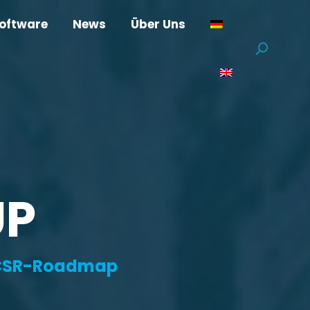
oftware
News
Über Uns
Suchen:
UP
r CSR-Roadmap