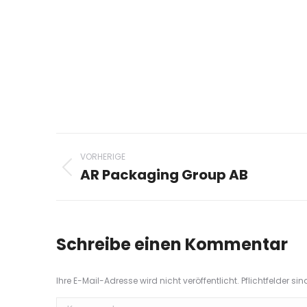
Project
VORHERIGE
navigation
AR Packaging Group AB
Previous
project:
Schreibe einen Kommentar
Ihre E-Mail-Adresse wird nicht veröffentlicht. Pflichtfelder si
Kommentar