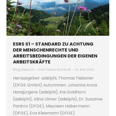
ESRS S1 – STANDARD ZU ACHTUNG
DER MENSCHENRECHTE UND
ARBEITSBEDINGUNGEN DER EIGENEN
ARBEITSKRÄFTE
Blog
,
Deutsch
Von
Tobias Kirchhoff
23. Mai 2023
Herausgeber: adelphi, Thomas Fleissner
(DFGE GmbH) Autorinnen: Johanna Anna
Hansjürgens (adelphi), Kai Goldhorn
(adelphi), Alina Ulmer (adelphi), Dr. Susanne
Pankov (DFGE), Maureen Habermann
(DFGE), Eva Kleemann (DFGE)