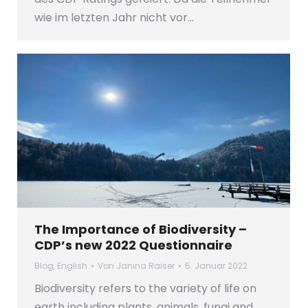
wie im letzten Jahr nicht vor…
The Importance of Biodiversity –
CDP’s new 2022 Questionnaire
Blog
,
English
Von
Janina Raiser
5. Januar 2022
Biodiversity refers to the variety of life on
earth including plants, animals, fungi and