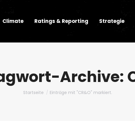
Climate
Ratings & Reporting
Strategie
agwort-Archive:
Du bist hier:
Startseite
Einträge mit "CR&O" markiert.