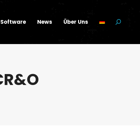
Software
News
Über Uns
Suchen:
CR&O