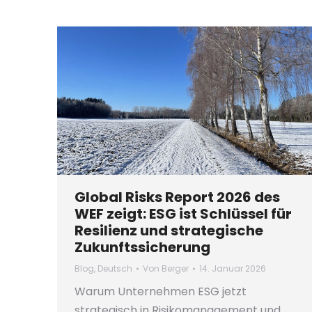
Global Risks Report 2026 des
WEF zeigt: ESG ist Schlüssel für
Resilienz und strategische
Zukunftssicherung
Blog
,
Deutsch
Von
Berger
14. Januar 2026
Warum Unternehmen ESG jetzt
strategisch in Risikomanagement und