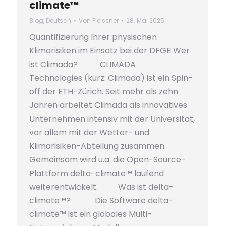
climate™
Blog
,
Deutsch
Von
Fleissner
28. Mai 2025
Quantifizierung Ihrer physischen
Klimarisiken im Einsatz bei der DFGE Wer
ist Climada? CLIMADA
Technologies (kurz: Climada) ist ein Spin-
off der ETH-Zürich. Seit mehr als zehn
Jahren arbeitet Climada als innovatives
Unternehmen intensiv mit der Universität,
vor allem mit der Wetter- und
Klimarisiken-Abteilung zusammen.
Gemeinsam wird u.a. die Open-Source-
Plattform delta-climate™ laufend
weiterentwickelt. Was ist delta-
climate™? Die Software delta-
climate™ ist ein globales Multi-