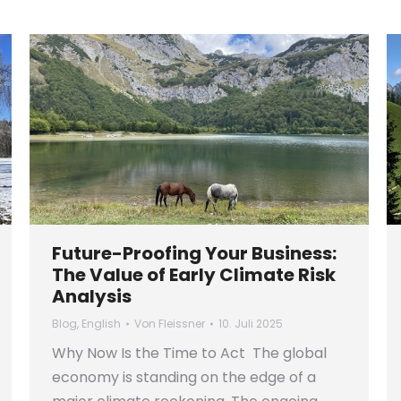
Future-Proofing Your Business:
The Value of Early Climate Risk
Analysis
Blog
,
English
Von
Fleissner
10. Juli 2025
Why Now Is the Time to Act The global
economy is standing on the edge of a