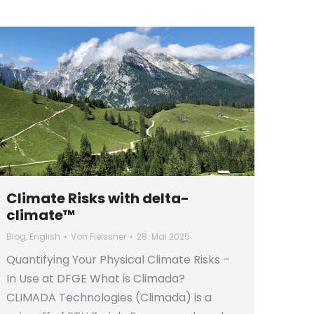
Climate Risks with delta-
climate™
Blog
,
English
Von
Fleissner
28. Mai 2025
Quantifying Your Physical Climate Risks –
In Use at DFGE What is Climada?
CLIMADA Technologies (Climada) is a