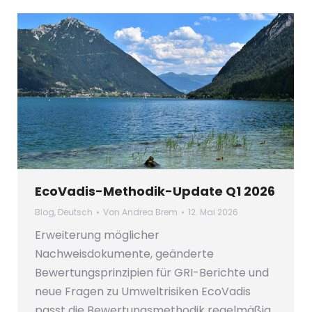
EcoVadis-Methodik-Update Q1 2026
Blog
,
Deutsch
Von
Andrea Brem
12. Mai 2026
Erweiterung möglicher
Nachweisdokumente, geänderte
Bewertungsprinzipien für GRI-Berichte und
neue Fragen zu Umweltrisiken EcoVadis
passt die Bewertungsmethodik regelmäßig