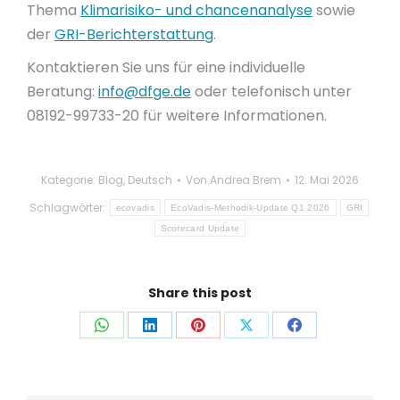
Thema
Klimarisiko- und chancenanalyse
sowie
der
GRI-Berichterstattung
.
Kontaktieren Sie uns für eine individuelle
Beratung:
info@dfge.de
oder telefonisch unter
08192-99733-20 für weitere Informationen.
Kategorie:
Blog
,
Deutsch
Von
Andrea Brem
12. Mai 2026
Schlagwörter:
ecovadis
EcoVadis-Methodik-Update Q1 2026
GRI
Scorecard Update
Share this post
Auf
Auf
Auf
Auf
Auf
WhatsApp
LinkedIn
Pinterest
X
Facebook
teilen
teilen
teilen
teilen
teilen