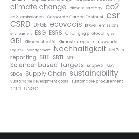
co2
climate change
climate strategy
csr
co2-emissionen
Corporate Carbon Footprint
CSRD
ecovadis
DFGE
emissions
EFRAG
ESG
ESRS
GHG
ghg protocol
environment
green
GRI
Klimastrategie
klimawandel
Klimaneutralität
Nachhaltigkeit
Logistik
Management
Net Zero
SBT
reporting
SBTI
SBTs
Science-based Targets
scope 3
SDG
sustainability
Supply Chain
SDGs
sustainable procurement
Sustainable development goals
tcfd
UNGC