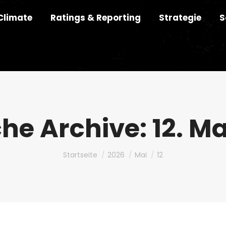
Climate
Ratings & Reporting
Strategie
S
che Archive:
12. M
Du bist hier:
Startseite
2026
Mai
12